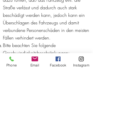
dazu führen, daß das Fahrzeug evtl. die
Straße verlässt und dadurch auch stark
beschädigt werden kann, jedoch kann ein
Überschlagen des Fahrzeugs und damit
verbundene Personenschäden in den meisten
Fällen verhindert werden.
Bitte beachten Sie folgende
Geschwindigkeitsbeschränkungen:
Asphaltstraßen: 120 km/h
Phone
Email
Facebook
Instagram
Schotterstraßen: 80 km/h
Stadt/Ortschaften: 60 km/h
Ein Anruf kann Menschenleben retten! Sollten
Sie auf einen Autounfall in Namibia stoßen,
rufen Sie bitte folgende gebührenfreie
Nummer des MVA (Moter Vehicle Accident
Fund of Namibia) an:
Unfall Notruf:
+264 (0)81 9682
Bitte halten Sie folgende Angaben bereit: