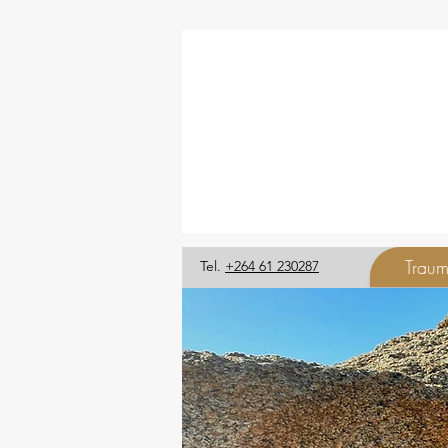
Traum
Tel.
+264 6
1 230287