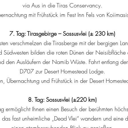
via Aus in die Tiras Conservancy.
ernachtung mit Frühstück im Fest Inn Fels von Koiimasi
7. Tag: Tirasgebirge – Sossusvlei (± 230 km)
en verschmelzen die Tirasberge mit der bergigen Lan
nd Südwesten bilden die roten Dünen der Neisibfläch
nd den Ausläufern der Namib Wüste. Fahrt entlang der
D707 zur Desert Homestead Lodge.
, Übernachtung und Frühstück in der Desert Homeste
8. Tag: Sossusvlei (±220 km)
 Tag ermöglicht Ihnen einen Besuch der berühmten höch
in das fast unheimliche „Dead Vlei” wandern und eine
einen atemberaubenden Blick zu genießen.