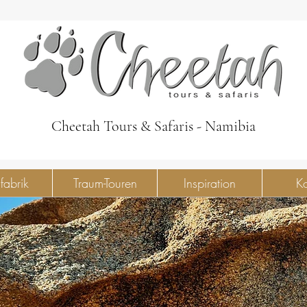
Cheetah Tours & Safaris - Namibia
fabrik
Traum-Touren
Inspiration
Ko