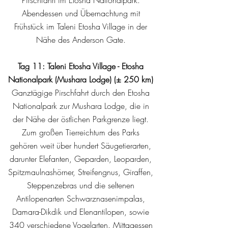
Pirschfahrt im Etosha Nationalpark.
Abendessen und Übernachtung mit
Frühstück im Taleni Etosha Village in der
Nähe des Anderson Gate.
Tag 11: Taleni Etosha Village - Etosha
Nationalpark (Mushara Lodge) (± 250 km)
Ganztägige Pirschfahrt durch den Etosha
Nationalpark zur Mushara Lodge, die in
der Nähe der östlichen Parkgrenze liegt.
Zum großen Tierreichtum des Parks
gehören weit über hundert Säugetierarten,
darunter Elefanten, Geparden, Leoparden,
Spitzmaulnashörner, Streifengnus, Giraffen,
Steppenzebras und die seltenen
Antilopenarten Schwarznasenimpalas,
Damara-Dikdik und Elenantilopen, sowie
340 verschiedene Vogelarten. Mittagessen